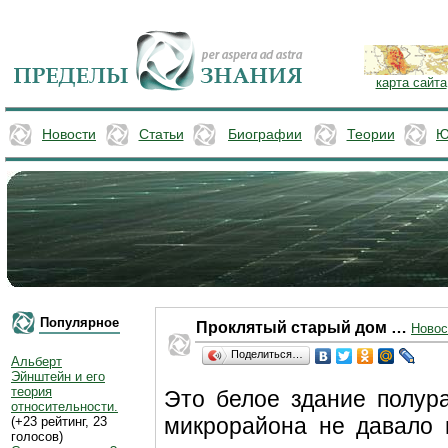
карта сайта
Новости
Статьи
Биографии
Теории
Ю
Популярное
Проклятый старый дом …
Новос
Поделиться…
Альберт
Эйнштейн и его
теория
Это белое здание полур
относительности.
микрорайона не давало 
(+23 рейтинг, 23
голосов)