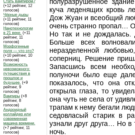
полуразрушенное здание
Стать вампиром?
(+12 рейтинг, 12
куча леденящих кровь л
голосов)
Чёрные дыры
Дож Жуан и всеобщий люб
(+11 рейтинг, 11
голосов)
очень странно пропал… Он
Нанотехнологии
Но так и не дождалась. 
в 21 веке.
(+11
рейтинг, 11
Больше всех волновал
голосов)
Морфогенные
неразделенной любовью,
поля — что это?
(+10 рейтинг, 10
соперниц. Решение приш
голосов)
Возможность
Запасшись всем необхо
невозможного:
полуночи было еще дале
путешествия в
прошлое и
показалось, что она от
будущее.
(+9
рейтинг, 9
открыла глаза, то увиде
голосов)
Вампиры
(+8
она чуть не села от удив
рейтинг, 8
голосов)
трапам к нему бегали лю
Андроидный
седовласый старик в ра
коллайдер или
современная
узнали друг друга… Но в 
машина времени.
(+7 рейтинг, 11
ночь.
голосов)