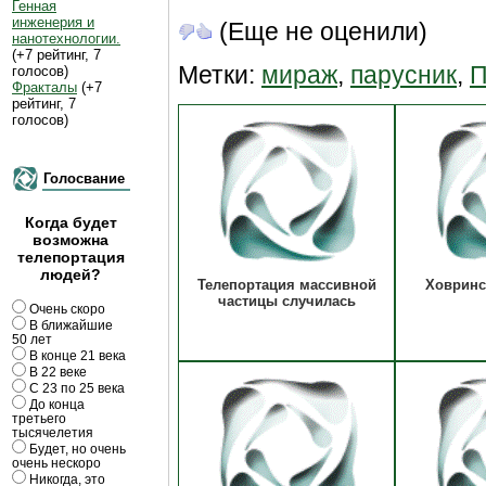
Генная
инженерия и
(Еще не оценили)
нанотехнологии.
(+7 рейтинг, 7
Метки:
мираж
,
парусник
,
П
голосов)
Фракталы
(+7
рейтинг, 7
голосов)
Голосвание
Когда будет
возможна
телепортация
людей?
Телепортация массивной
Ховринс
частицы случилась
Очень скоро
В ближайшие
50 лет
В конце 21 века
В 22 веке
С 23 по 25 века
До конца
третьего
тысячелетия
Будет, но очень
очень нескоро
Никогда, это