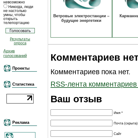
невозможно
Никогда, люди
не настолько
умны, чтобы
Ветровые электростанции –
Карманн
открыть
будущее энергетики
телепортацию
Результаты
опроса
Архив
Комментариев не
голосований
Проекты
Комментариев пока нет.
RSS-лента комментариев к
Статистика
Ваш отзыв
Имя *
Реклама
Почта (скрыта)
Сайт