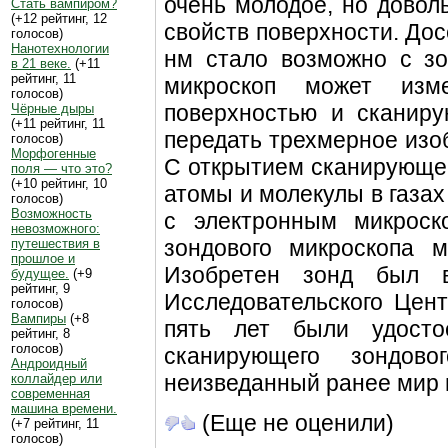
очень молодое, но довол
Стать вампиром?
(+12 рейтинг, 12
свойств поверхности.
Досе
голосов)
Нанотехнологии
нм стало возможно с з
в 21 веке.
(+11
рейтинг, 11
микроскоп может изм
голосов)
поверхностью и сканир
Чёрные дыры
(+11 рейтинг, 11
передать трехмерное изо
голосов)
Морфогенные
С открытием сканирующег
поля — что это?
(+10 рейтинг, 10
атомы и молекулы в газах 
голосов)
Возможность
с электронным микроск
невозможного:
зондового микроскопа 
путешествия в
прошлое и
Изобретен зонд был 
будущее.
(+9
рейтинг, 9
Исследовательского Цент
голосов)
Вампиры
(+8
пять лет были удосто
рейтинг, 8
голосов)
сканирующего зондово
Андроидный
неизведанный ранее мир в
коллайдер или
современная
машина времени.
(Еще не оценили)
(+7 рейтинг, 11
голосов)