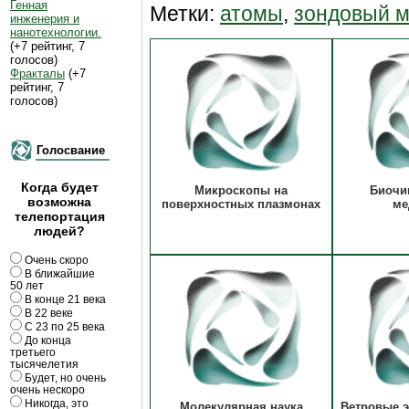
Генная
Метки:
атомы
,
зондовый м
инженерия и
нанотехнологии.
(+7 рейтинг, 7
голосов)
Фракталы
(+7
рейтинг, 7
голосов)
Голосвание
Когда будет
Микроскопы на
Биочи
возможна
поверхностных плазмонах
ме
телепортация
людей?
Очень скоро
В ближайшие
50 лет
В конце 21 века
В 22 веке
С 23 по 25 века
До конца
третьего
тысячелетия
Будет, но очень
очень нескоро
Никогда, это
Молекулярная наука
Ветровые э