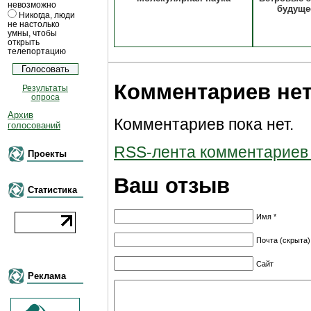
невозможно
будуще
Никогда, люди
не настолько
умны, чтобы
открыть
телепортацию
Комментариев не
Результаты
опроса
Архив
Комментариев пока нет.
голосований
RSS-лента комментариев к
Проекты
Ваш отзыв
Статистика
Имя *
Почта (скрыта)
Сайт
Реклама