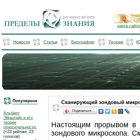
карта сайта
Новости
Статьи
Биографии
Теории
Ю
Популярное
Сканирующий зондовый микро
Поделиться…
Альберт
Эйнштейн и его
теория
Настоящим прорывом в м
относительности.
зондового микроскопа. С
(+23 рейтинг, 23
голосов)