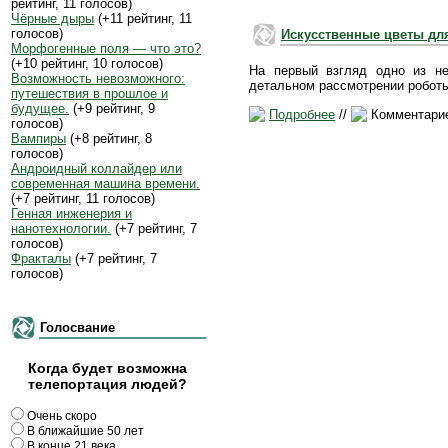
рейтинг, 11 голосов)
Чёрные дыры
(+11 рейтинг, 11
голосов)
Искусственные цветы дл
Морфогенные поля — что это?
(+10 рейтинг, 10 голосов)
На первый взгляд одно из не
Возможность невозможного:
детальном рассмотрении робот
путешествия в прошлое и
будущее.
(+9 рейтинг, 9
Подробнее
//
Комментарие
голосов)
Вампиры
(+8 рейтинг, 8
голосов)
Андроидный коллайдер или
современная машина времени.
(+7 рейтинг, 11 голосов)
Генная инженерия и
нанотехнологии.
(+7 рейтинг, 7
голосов)
Фракталы
(+7 рейтинг, 7
голосов)
Голосвание
Когда будет возможна
телепортация людей?
Очень скоро
В ближайшие 50 лет
В конце 21 века