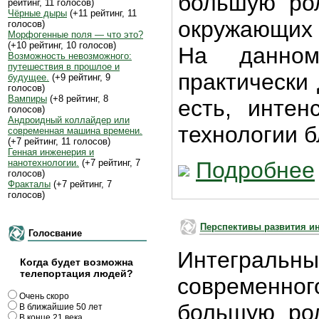
большую рол
рейтинг, 11 голосов)
Чёрные дыры
(+11 рейтинг, 11
окружающих
голосов)
Морфогенные поля — что это?
(+10 рейтинг, 10 голосов)
На данном
Возможность невозможного:
путешествия в прошлое и
практически 
будущее.
(+9 рейтинг, 9
голосов)
Вампиры
(+8 рейтинг, 8
есть, инте
голосов)
Андроидный коллайдер или
технологии 
современная машина времени.
(+7 рейтинг, 11 голосов)
Генная инженерия и
нанотехнологии.
(+7 рейтинг, 7
Подробнее
голосов)
Фракталы
(+7 рейтинг, 7
голосов)
Перспективы развития ин
Голосвание
Интегральн
Когда будет возможна
телепортация людей?
современно
Очень скоро
большую рол
В ближайшие 50 лет
В конце 21 века