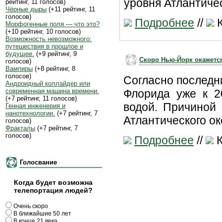
уровня Атлантиче
рейтинг, 11 голосов)
Чёрные дыры
(+11 рейтинг, 11
голосов)
Подробнее
//
К
Морфогенные поля — что это?
(+10 рейтинг, 10 голосов)
Возможность невозможного:
путешествия в прошлое и
будущее.
(+9 рейтинг, 9
Скоро Нью-Йорк окажетс
голосов)
Вампиры
(+8 рейтинг, 8
голосов)
Согласно последн
Андроидный коллайдер или
современная машина времени.
Флорида уже к 2
(+7 рейтинг, 11 голосов)
водой. Причиной
Генная инженерия и
нанотехнологии.
(+7 рейтинг, 7
Атлантического о
голосов)
Фракталы
(+7 рейтинг, 7
голосов)
Подробнее
//
К
Голосвание
Когда будет возможна
телепортация людей?
Очень скоро
В ближайшие 50 лет
В конце 21 века