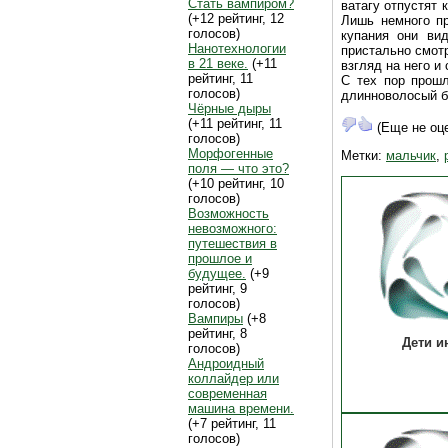
Стать вампиром?
ватагу отпустят 
(+12 рейтинг, 12
Лишь немного пр
голосов)
купания они ви
Нанотехнологии
пристально смотр
в 21 веке.
(+11
взгляд на него и
рейтинг, 11
С тех пор прошл
голосов)
длинноволосый б
Чёрные дыры
(+11 рейтинг, 11
(Еще не оц
голосов)
Морфогенные
Метки:
мальчик
,
поля — что это?
(+10 рейтинг, 10
голосов)
Возможность
невозможного:
путешествия в
прошлое и
будущее.
(+9
рейтинг, 9
голосов)
Вампиры
(+8
рейтинг, 8
Дети и
голосов)
Андроидный
коллайдер или
современная
машина времени.
(+7 рейтинг, 11
голосов)