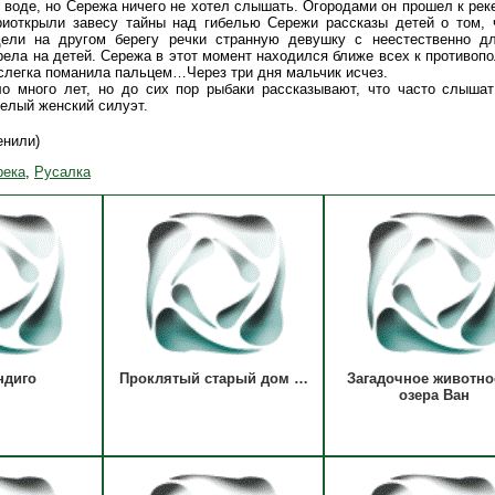
к воде, но Сережа ничего не хотел слышать. Огородами он прошел к реке
иоткрыли завесу тайны над гибелью Сережи рассказы детей о том, ч
дели на другом берегу речки странную девушку с неестественно д
ела на детей. Сережа в этот момент находился ближе всех к противопо
 слегка поманила пальцем…Через три дня мальчик исчез.
о много лет, но до сих пор рыбаки рассказывают, что часто слышат
елый женский силуэт.
енили)
река
,
Русалка
ндиго
Проклятый старый дом …
Загадочное животно
озера Ван