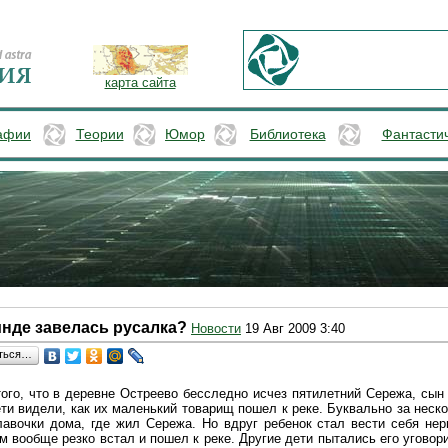
карта сайта
афии
Теории
Юмор
Библиотека
Фантасти
инде завелась русалка?
Новости
19 Авг 2009 3:40
ться…
того, что в деревне Остреево бесследно исчез пятилетний Сережа, сын
ти видели, как их маленький товарищ пошел к реке.
Буквально за неско
лавочки дома, где жил Сережа. Но вдруг ребенок стал вести себя нер
м вообще резко встал и пошел к реке. Другие дети пытались его уговор