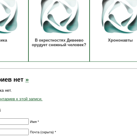
ника
В окрестностях Дивеево
Хрононавты
орудует снежный человек?
иев нет
»
а нет.
тариев к этой записи.
в
Имя *
Почта (скрыта) *