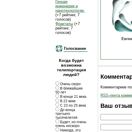
Генная
инженерия и
нанотехнологии.
(+7 рейтинг, 7
голосов)
Фракталы
(+7
рейтинг, 7
голосов)
Евге
Голосвание
Когда будет
возможна
телепортация
людей?
Комментар
Очень скоро
Комментариев пок
В ближайшие
50 лет
RSS-лента коммен
В конце 21 века
В 22 веке
Ваш отзы
С 23 по 25 века
До конца
третьего
тысячелетия
Будет, но очень
очень нескоро
Никогда, это