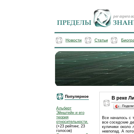
Новости
Статьи
Биогр
Популярное
В реке Л
Подели
Альберт
Эйнштейн и его
теория
Все началось с 
относительности.
все соседские де
(+23 рейтинг, 23
куличики около 
голосов)
невпопад. А пото