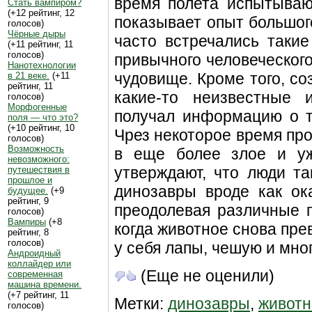
время полета испытываю
Стать вампиром?
(+12 рейтинг, 12
показывает опыт большог
голосов)
Чёрные дыры
часто встречались такие
(+11 рейтинг, 11
голосов)
привычного человеческого
Нанотехнологии
чудовище. Кроме того, со
в 21 веке.
(+11
рейтинг, 11
какие-то неизвестные
голосов)
Морфогенные
получал информацию о т
поля — что это?
(+10 рейтинг, 10
Чрез некоторое время пр
голосов)
Возможность
в еще более злое и уж
невозможного:
утверждают, что люди т
путешествия в
прошлое и
динозавры вроде как ок
будущее.
(+9
рейтинг, 9
преодолевая различные п
голосов)
Вампиры
(+8
когда животное снова пре
рейтинг, 8
голосов)
у себя лапы, чешую и мног
Андроидный
коллайдер или
(Еще не оценили)
современная
машина времени.
(+7 рейтинг, 11
Метки:
динозавры
,
животн
голосов)