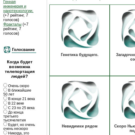
Генная
инженерия и
нанотехнологии.
(+7 рейтинг, 7
голосов)
Фракталы
(+7
рейтинг, 7
голосов)
Голосвание
Генетика будущего.
Загадочн
оз
Когда будет
возможна
телепортация
людей?
Очень скоро
В ближайшие
50 лет
В конце 21 века
В 22 веке
С 23 по 25 века
До конца
третьего
тысячелетия
Будет, но очень
Невидимки рядом
Скоро Нью
очень нескоро
по
Никогда, это