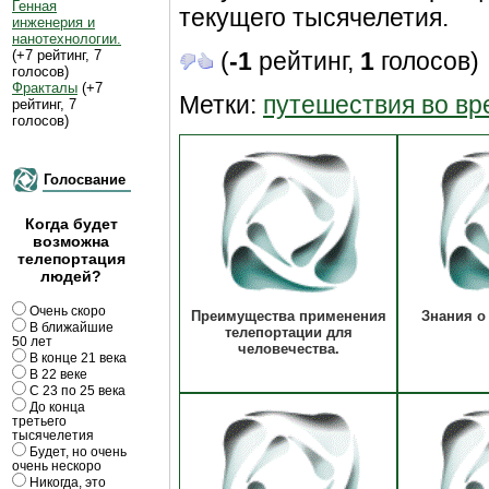
Генная
текущего тысячелетия.
инженерия и
нанотехнологии.
(+7 рейтинг, 7
(
-1
рейтинг,
1
голосов)
голосов)
Фракталы
(+7
Метки:
путешествия во в
рейтинг, 7
голосов)
Голосвание
Когда будет
возможна
телепортация
людей?
Очень скоро
Преимущества применения
Знания о
В ближайшие
телепортации для
50 лет
человечества.
В конце 21 века
В 22 веке
С 23 по 25 века
До конца
третьего
тысячелетия
Будет, но очень
очень нескоро
Никогда, это