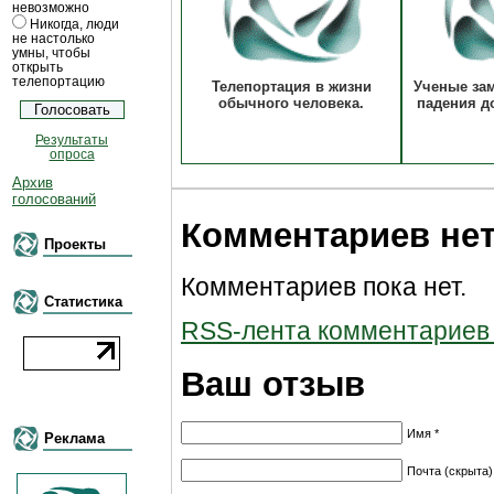
невозможно
Никогда, люди
не настолько
умны, чтобы
открыть
телепортацию
Телепортация в жизни
Ученые за
обычного человека.
падения д
Результаты
опроса
Архив
голосований
Комментариев не
Проекты
Комментариев пока нет.
Статистика
RSS-лента комментариев к
Ваш отзыв
Имя *
Реклама
Почта (скрыта)