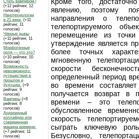
Кроме того, достаточн
Стать вампиром?
(+12 рейтинг, 12
явлению, поэтому по
голосов)
Нанотехнологии
направления о телепор
в 21 веке.
(+11
рейтинг, 11
телепортируемого объе
голосов)
перемещение из точки
Чёрные дыры
(+11 рейтинг, 11
утверждение является пр
голосов)
Морфогенные
более точных характ
поля — что это?
(+10 рейтинг, 10
мгновенную телепортац
голосов)
Возможность
скорости бесконечно
невозможного:
определенный период вре
путешествия в
прошлое и
во времени составляет
будущее.
(+9
рейтинг, 9
получается возврат в 
голосов)
Вампиры
(+8
времени – это телеп
рейтинг, 8
голосов)
обусловленное временн
Андроидный
скорость телепортируе
коллайдер или
современная
сыграть ключевую рол
машина времени.
(+7 рейтинг, 11
Безусловно, телепорт
голосов)