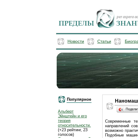
Новости
Статьи
Биогр
Популярное
Наномаши
Подели
Альберт
Эйнштейн и его
теория
Современные те
относительности.
направлений со
(+23 рейтинг, 23
возможно практи
голосов)
Подобные машин