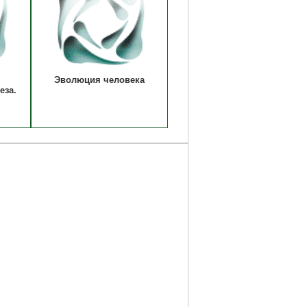
Эволюция человека
еза.