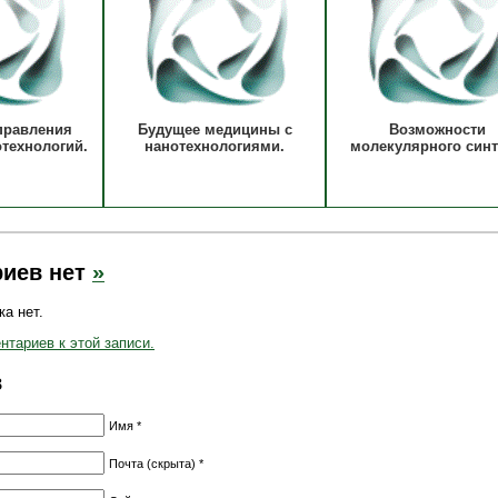
правления
Будущее медицины с
Возможности
отехнологий.
нанотехнологиями.
молекулярного синт
иев нет
»
а нет.
тариев к этой записи.
в
Имя *
Почта (скрыта) *