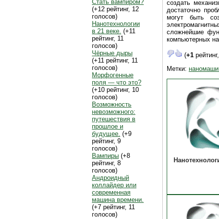
Стать вампиром?
создать механи
(+12 рейтинг, 12
достаточно про
голосов)
могут быть со
Нанотехнологии
электромагнитн
в 21 веке.
(+11
сложнейшие функ
рейтинг, 11
компьютерных на
голосов)
Чёрные дыры
(
+1
рейтинг
(+11 рейтинг, 11
голосов)
Метки:
наномаши
Морфогенные
поля — что это?
(+10 рейтинг, 10
голосов)
Возможность
невозможного:
путешествия в
прошлое и
будущее.
(+9
рейтинг, 9
голосов)
Вампиры
(+8
Нанотехнологи
рейтинг, 8
голосов)
Андроидный
коллайдер или
современная
машина времени.
(+7 рейтинг, 11
голосов)