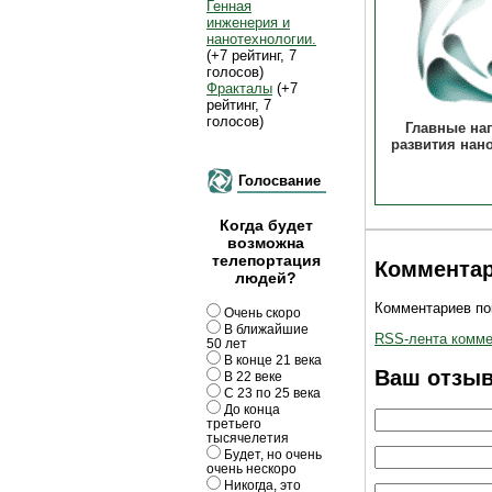
Генная
инженерия и
нанотехнологии.
(+7 рейтинг, 7
голосов)
Фракталы
(+7
рейтинг, 7
голосов)
Главные на
развития нан
Голосвание
Когда будет
возможна
телепортация
Комментар
людей?
Комментариев пок
Очень скоро
В ближайшие
RSS-лента коммен
50 лет
В конце 21 века
Ваш отзы
В 22 веке
С 23 по 25 века
До конца
третьего
тысячелетия
Будет, но очень
очень нескоро
Никогда, это