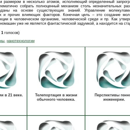
зм размером в несколько атомов, исполняющий определенный запрог
блематично собрать полноценный механизм столь незначительных ра
зданы на основе существующих знаний. Управление молекулам
ых и прочих влияющих факторов. Конечная цель – это создание мол
ции в человеческом организме, человеческой среде и пр. Как утвер
номашин уже не является фантастической задумкой, а находится на ста
,
1
голосов)
ны
,
нанотехнологии
и в 21 веке.
Телепортация в жизни
Перспективы генн
обычного человека.
инженерии.